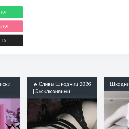
(0)
 (0)
в TG
иски
🔥 Сливы Шкодниц 2026
Шкодн
| Эксклюзивный