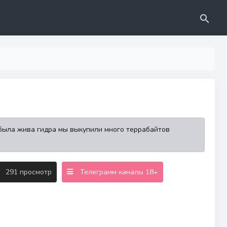
 была жива гидра мы выкупили много террабайтов
291 просмотр
Телеграмм каналы 18+