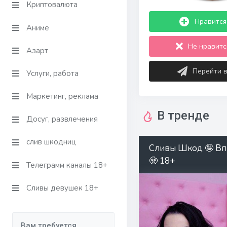
Криптовалюта
Нравится 
Аниме
Не нравится
Азарт
Перейти 
Услуги, работа
Маркетинг, реклама
В тренде
Досуг, развлечения
слив шкодниц
Сливы Шкод 🤪 Вп
🧟 18+
Телеграмм каналы 18+
Сливы девушек 18+
Вам требуется