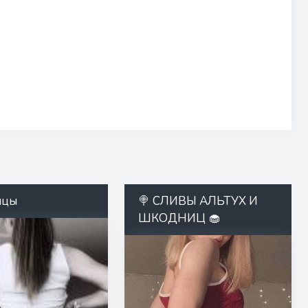
ицы
🍭 СЛИВЫ АЛЬТУХ И
ШКОДНИЦ 🧁