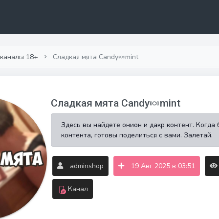
 каналы 18+
Сладкая мята Candy🍬mint
Сладкая мята Candy🍬mint
Здесь вы найдете онион и дакр контент. Когда
контента, готовы поделиться с вами. Залетай.
adminshop
19 Авг 2025 в 03:51
Канал