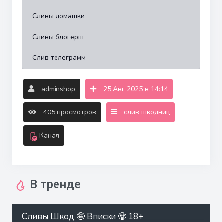
Сливы домашки
Сливы блогерш
Слив телеграмм
adminshop
25 Авг 2025 в 14:14
405 просмотров
слив шкодниц
Канал
В тренде
Сливы Шкод 🤪 Вписки 🧟 18+