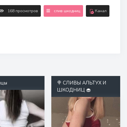
168 просмотров
слив шкодниц
Канал
ицы
🍭 СЛИВЫ АЛЬТУХ И
ШКОДНИЦ 🧁