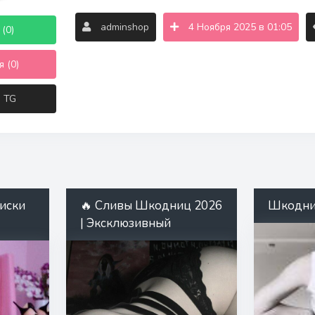
adminshop
4 Ноября 2025 в 01:05
(0)
 (0)
в TG
иски
🔥 Сливы Шкодниц 2026
Шкодн
| Эксклюзивный