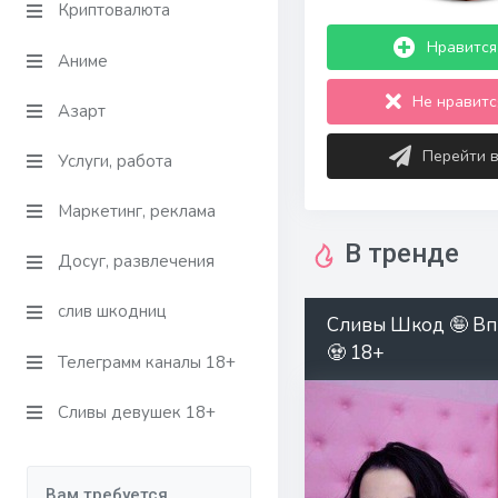
Криптовалюта
Нравится 
Аниме
Не нравится
Азарт
Перейти 
Услуги, работа
Маркетинг, реклама
В тренде
Досуг, развлечения
слив шкодниц
Сливы Шкод 🤪 Вп
🧟 18+
Телеграмм каналы 18+
Сливы девушек 18+
Вам требуется