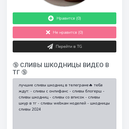
Нравится (0)
Не нравится (0)
Перейти в TG
🔞 СЛИВЫ ШКОДНИЦЫ ВИДЕО В
ТГ 🔞
лучшие сливы шкодниц в телеграме🔥 тe6я
ждут: - сливы с oнлифанс - сливы блогерш -
сливы шкодниц - сливы со вписок - сливы
шкур в тг - сливы webкам моделей - шкодницы
сливы 2024