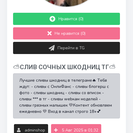
Нравится (0)
Не нравится (0)
Перейти в TG
⛅️СЛИВ СОЧНЫХ ШКОДНИЦ ТГ⛅️
Лучшие сливы шкодниц в телеграме🔥 Тe6я
ждут: - сливы с OнлиФанс - сливы блогерш с
фото - сливы шкодниц - сливы со вписок -
сливы *** в тг - сливы webкам моделей -
сливы грязных малышек 💛Контент обновляем
ежедневно 💛 Вход в канал строго 18+💕
adminshop
5 Авг 2025 в 01:32