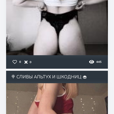
0
445
0
🍭 СЛИВЫ АЛЬТУХ И ШКОДНИЦ 🧁